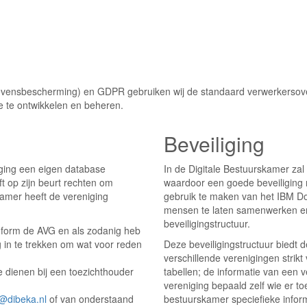
ensbescherming) en GDPR gebruiken wij de standaard verwerkersovere
re te ontwikkelen en beheren.
Beveiliging
iging een eigen database
In de Digitale Bestuurskamer zal
 op zijn beurt rechten om
waardoor een goede beveiliging 
amer heeft de vereniging
gebruik te maken van het IBM Do
mensen te laten samenwerken e
beveiligingstructuur.
nform de AVG en als zodanig heb
 in te trekken om wat voor reden
Deze beveiligingstructuur biedt
verschillende verenigingen strikt
te dienen bij een toezichthouder
tabellen; de informatie van een 
vereniging bepaald zelf wie er t
o@dibeka.nl
of van onderstaand
bestuurskamer speciefieke infor