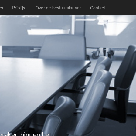
es
Prijslijst
Over de bestuurskamer
Contact