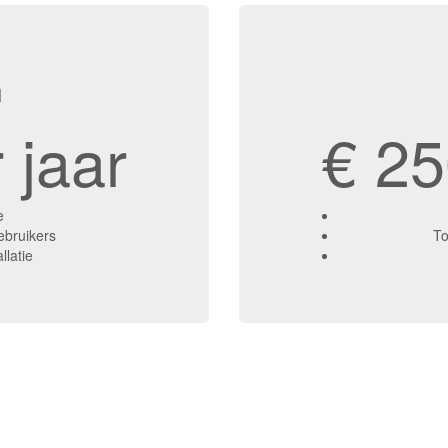
n
 jaar
€ 25
e
ebruikers
To
llatie