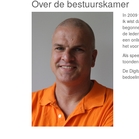
Over de bestuurskamer
In 2009 
ik wist 
begonnen
de leden
een onli
het voor
Als spee
toonden 
De Digit
bedoelin